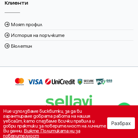
Клиенти
Моят профил
История на поръчките
Бюлетин
Ние използваме бисквитки, за да ви
гарантираме добрата работа на нашия
уебсайт, като спазваме всички правила и
Разбрах
0
добри практики за поверителност на личните
Ви данни.
Вижте Политиката ни за
Свържете се с
поверителност
Категории
Моят профил
Моята количка
нас