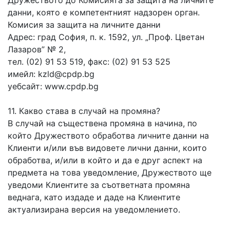
Дружеството до Комисията за защита на личните
данни, която е компетентният надзорен орган.
Комисия за защита на личните данни
Адрес: град София, п. к. 1592, ул. „Проф. Цветан
Лазаров” № 2,
тел. (02) 91 53 519, факс: (02) 91 53 525
имейл: kzld@cpdp.bg
уебсайт: www.cpdp.bg
11. Какво става в случай на промяна?
В случай на съществена промяна в начина, по
който Дружеството обработва личните данни на
Клиенти и/или във видовете лични данни, които
обработва, и/или в който и да е друг аспект на
предмета на това уведомление, Дружеството ще
уведоми Клиентите за съответната промяна
веднага, като издаде и даде на Клиентите
актуализирана версия на уведомлението.