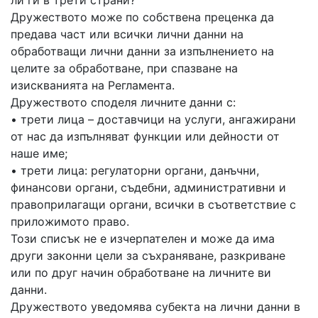
ли ги в трети страни?
Дружеството може по собствена преценка да
предава част или всички лични данни на
обработващи лични данни за изпълнението на
целите за обработване, при спазване на
изискванията на Регламента.
Дружеството споделя личните данни с:
• трети лица – доставчици на услуги, ангажирани
от нас да изпълняват функции или дейности от
наше име;
• трети лица: регулаторни органи, данъчни,
финансови органи, съдебни, административни и
правоприлагащи органи, всички в съответствие с
приложимото право.
Този списък не е изчерпателен и може да има
други законни цели за съхраняване, разкриване
или по друг начин обработване на личните ви
данни.
Дружеството уведомява субекта на лични данни в