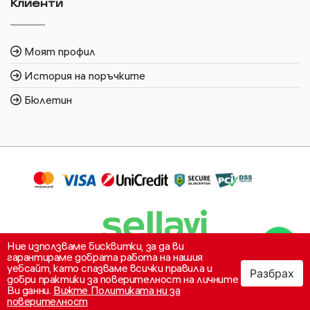
Клиенти
Моят профил
История на поръчките
Бюлетин
Ние използваме бисквитки, за да ви
гарантираме добрата работа на нашия
уебсайт, като спазваме всички правила и
Разбрах
0
добри практики за поверителност на личните
Ви данни.
Вижте Политиката ни за
Свържете се с
поверителност
Категории
Моят профил
Моята количка
нас