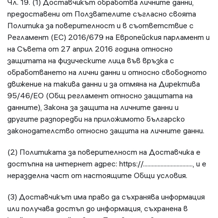
Чл. 19. (1) Доставчикът обработва личните данни,
предоставени от Ползвателите съгласно своята
Политика за поверителност и в съответствие с
Регламент (ЕС) 2016/679 на Европейския парламент и
на Съвета от 27 април 2016 година относно
защитата на физическите лица във връзка с
обработването на лични данни и относно свободното
движение на такива данни и за отмяна на Директива
95/46/EО (Общ регламент относно защитата на
данните), Закона за защита на личните данни и
другите разпоредби на приложимото българско
законодателство относно защита на личните данни.
(2) Политиката за поверителност на Доставчика е
достъпна на интернет адрес: https://.................................., и е
неразделна част от настоящите Общи условия.
(3) Доставчикът има право да съхранява информация
или получава достъп до информация, съхранена в