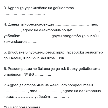
3. Адрес за упражняване на дейността:
………………………………………..
4. Данни за кореспонденция: ………………………………., тел.
……………….., адрес на електронна поща: …………………………,
уебсайт: ……………………………, други средства за онлайн
комуникация: ………….
5. Вписване в публични регистри: Търговски регистър
при Агенция по вписванията, ЕИК …………………………….
6. Регистрация по Закона за данък върху добавената
стойност № BG ……………….
7. Адрес за отправяне на жалби от потребители:
………………………., тел. ……………………., адрес на електронна
поща: ........................., уебсайт: ………………..
(2) Надзорни органи: