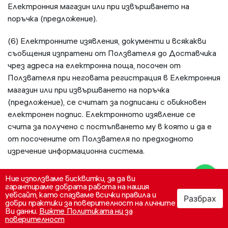
Електронния магазин или при извършването на
поръчка (предложение).
(6) Електронните изявления, документи и всякакви
съобщения изпратени от Ползвателя до Доставчика
чрез адреса на електронна поща, посочен от
Ползвателя при неговата регистрация в Електронния
магазин или при извършването на поръчка
(предложение), се считат за подписани с обикновен
електронен подпис. Електронното изявление се
счита за получено с постъпването му в която и да е
от посочените от Ползвателя по предходното
изречение информационна система.
(7) Страните се съгласяват, че правната сила на
Ние използваме бисквитки, за да ви
обикновения електронен подпис е равностойна на
гарантираме добрата работа на нашия
уебсайт, като спазваме всички правила и
тази на саморъчния подпис.
Разбрах
0
добри практики за поверителност на личните
Ви данни.
Вижте Политиката ни за
Свържете се с
поверителност
Категории
Моят профил
Моята количка
Чл. 22. Условия, различни от тези, предвидени в
нас