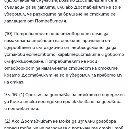
изключение на случаите, когато Доставчикът се е
съгласил да ги заплати, или ако Доставчикът не го е
уведомил, че разходите за връщане на стоките се
заплащат от Потребителя.
(10) Потребителят носи отговорност само за
намалената стойност на стоките, причинена от
изпробването им, различно от необходимото, за да
установи естеството, характеристиките и доброто
им функциониране. Потребителят не носи
отговорност за намалената стойност на стоките,
когато Доставчикът не го е уведомил за правото му
на отказ.
Чл. 16. (1) Срокът на доставка на стоката е определен
за всяка стока поотделно при сключване на договора
с потребителя.
(2) Ако Доставчикът не може да изпълни договора
поради това, че не разполага с поръчаните стоки, той