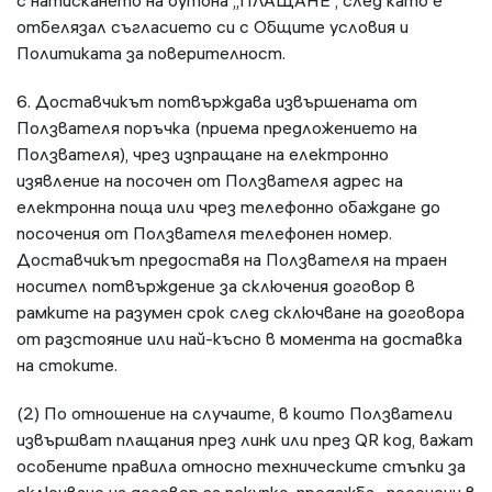
с натискането на бутона „ПЛАЩАНЕ“, след като е
отбелязал съгласието си с Общите условия и
Политиката за поверителност.
6. Доставчикът потвърждава извършената от
Ползвателя поръчка (приема предложението на
Ползвателя), чрез изпращане на електронно
изявление на посочен от Ползвателя адрес на
електронна поща или чрез телефонно обаждане до
посочения от Ползвателя телефонен номер.
Доставчикът предоставя на Ползвателя на траен
носител потвърждение за сключения договор в
рамките на разумен срок след сключване на договора
от разстояние или най-късно в момента на доставка
на стоките.
(2) По отношение на случаите, в които Ползватели
извършват плащания през линк или през QR код, важат
особените правила относно техническите стъпки за